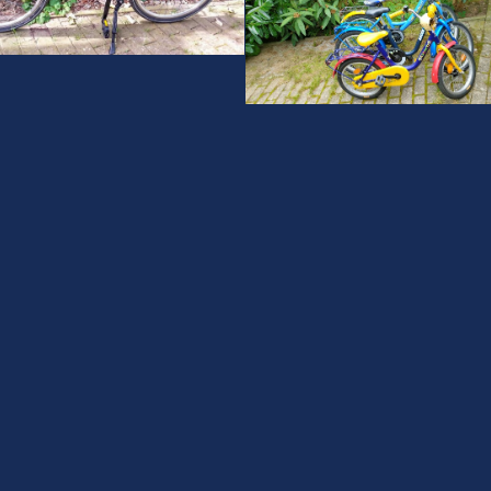
-Tourenrad Damen 26"
16"-Kinderrad