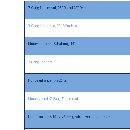
7-Gang Tourenrad, 26″ D und 28″ D/H
3-Gang Kinderrad, 20″ M/unisex
Kinderrad, ohne Schaltung, 16″
7-Gang-Tandem
Hundeanhänger bis 26 kg
Kindersitz mit 7-Gang-Tourenrad
Hundekorb, bis 10 kg Körpergewicht, vorn und hinten