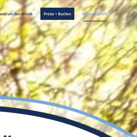
und um den Urlaub
Preise + Buchen
Fahrradverleih