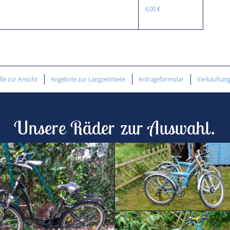
4,00 €
le zur Ansicht
Angebote zur Langzeitmiete
Anfrageformular
Verkaufsan
Unsere Räder zur Auswahl.
21-Gang-Jugend-ATB 26"